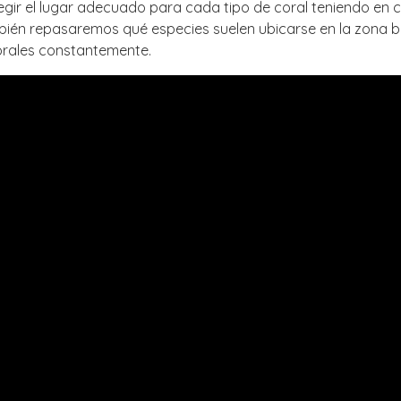
gir el lugar adecuado para cada tipo de coral teniendo en cu
mbién repasaremos qué especies suelen ubicarse en la zona ba
orales constantemente.