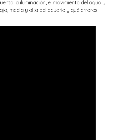
enta la iluminación, el movimiento del agua y
ja, media y alta del acuario y qué errores